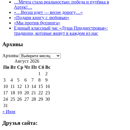
…Мечта стала реальностью: победа и путёвка в
Артек!…
«…Весна идет — весне дорогу…»
«Подари книгу с любовью»
«Мы против буллинга»
Единый классный час «Душа Приднестровья»:
традиции, которые живут в каждом из нас
Архивы
Архивы
Август 2026
Пн
Вт
Ср
Чт
Пт
Сб
Вс
1
2
3
4
5
6
7
8
9
10
11
12
13
14
15
16
17
18
19
20
21
22
23
24
25
26
27
28
29
30
31
« Июн
Друзья сайта: