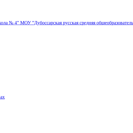
МОУ ”Дубоссарская русская средняя общеобразовател
вах