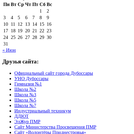
Пн
Вт
Ср
Чт
Пт
Сб
Вс
1
2
3
4
5
6
7
8
9
10
11
12
13
14
15
16
17
18
19
20
21
22
23
24
25
26
27
28
29
30
31
« Июн
Друзья сайта:
Официальный сайт города Дубоссары
УНО Дубоссары
Гимназия №1
Школа №2
Школа №3
Школа №5
Школа №7
Индустриальный техникум
ДДЮТ
ЭлЖур ПМР
Сайт Министерства Просвещения ПМР
Сайт «Волонтёры Приднестровья»