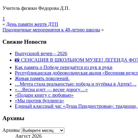
Учитель физики Федорова Д.П.
1
«
День памяти жертв ДТП
Праздничные мероприятия к 48-летию школы
»
Свежие Новости
Выпускной вечер – 2026
📸 СЕНСАЦИЯ В ШКОЛЬНОМ МУЗЕЕ! ЛЕГЕНДА ФОТ
Как память о Победе передаётся из рук в руки
Республиканская добровольческая акция «Весенняя недел
Живая память поколений.
…Мечта стала реальностью: победа и путёвка в Артек!…
«…Весна идет — весне дорогу…»
«Подари книгу с любовью»
«Мы против буллинга»
Единый классный час «Душа Приднестровья»: традиции, 
Архивы
Архивы
Август 2026