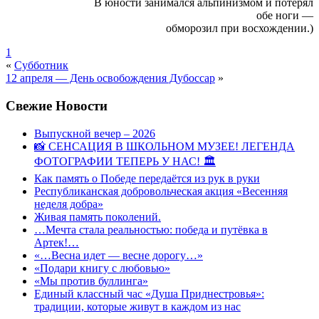
В юности занимался альпинизмом и потерял
обе ноги —
обморозил при восхождении.)
1
«
Субботник
12 апреля — День освобождения Дубоссар
»
Свежие Новости
Выпускной вечер – 2026
📸 СЕНСАЦИЯ В ШКОЛЬНОМ МУЗЕЕ! ЛЕГЕНДА
ФОТОГРАФИИ ТЕПЕРЬ У НАС! 🏛
Как память о Победе передаётся из рук в руки
Республиканская добровольческая акция «Весенняя
неделя добра»
Живая память поколений.
…Мечта стала реальностью: победа и путёвка в
Артек!…
«…Весна идет — весне дорогу…»
«Подари книгу с любовью»
«Мы против буллинга»
Единый классный час «Душа Приднестровья»:
традиции, которые живут в каждом из нас