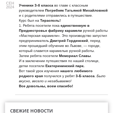
СЕН
Ученики 3-б класса
во главе с классным
2024
руководителем
Погребняк Татьяной Михайловной
и с родителями отправились в путешествие.
Курс был на
Тирасполь!
1. Ребята посетили пока
единственную в
Приднестровье фабрику карамели
ручной работы
«Мастерская карамели». Это производство запустил
предприниматель
Дмитрий Гординский
, перед
этим прошедший обучение во Львове, — городе,
который славится карамелью ручной работы.
Затем ребята посетили
Мемориал Славы
.
И в заключении путешествия по нашей столице,
детки посетили
Екатерининский парк.
Вот такой урок изучения
нашего любимого
родного края
получился у ребят
3-Б класса
.
Было
вкусно, весело и незабываемо!
Все довольны, всем спасибо!
СВЕЖИЕ НОВОСТИ