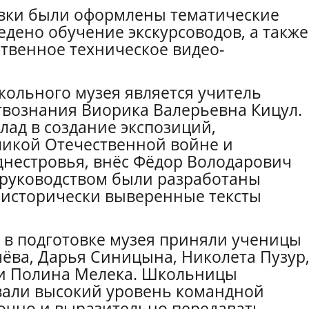
овки были оформлены тематические
едено обучение экскурсоводов, а также
твенное техническое видео-
ольного музея является учитель
твознания Виорика Валерьевна Кицул.
ад в создание экспозиций,
икой Отечественной войне и
нестровья, внёс Фёдор Володарович
 руководством были разработаны
 исторически выверенные тексты
 в подготовке музея приняли ученицы
ёва, Дарья Синицына, Николета Пузур
 и Полина Мелека. Школьницы
али высокий уровень командной
очно и выразительно передавать