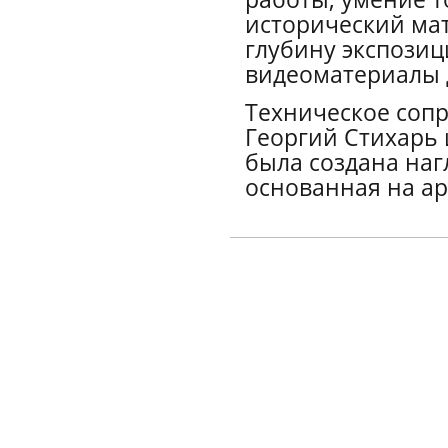
исторический ма
глубину экспозиц
видеоматериалы 
Техническое соп
Георгий Стихарь 
была создана наг
основанная на а