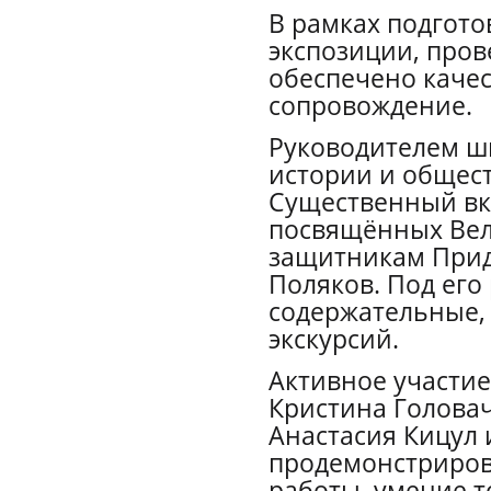
В рамках подгот
экспозиции, пров
обеспечено качес
сопровождение.
Руководителем шк
истории и общес
Существенный вкл
посвящённых Вел
защитникам Прид
Поляков. Под его
содержательные,
экскурсий.
Активное участие
Кристина Головач
Анастасия Кицул
продемонстриров
работы, умение т