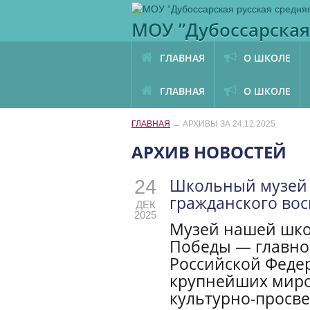
МОУ ”Дубоссарская
ГЛАВНАЯ
О ШКОЛЕ
ГЛАВНАЯ
О ШКОЛЕ
ГЛАВНАЯ
→
АРХИВЫ ЗА 24.12.2025
АРХИВ НОВОСТЕЙ
Школьный музей 
24
гражданского во
ДЕК
2025
Музей нашей шко
Победы — главно
Российской Феде
крупнейших миро
культурно-просве