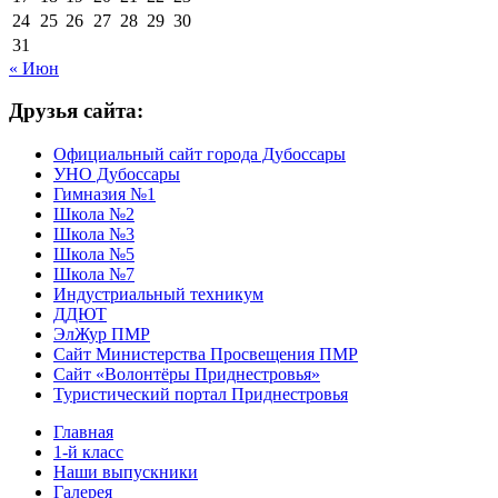
24
25
26
27
28
29
30
31
« Июн
Друзья сайта:
Официальный сайт города Дубоссары
УНО Дубоссары
Гимназия №1
Школа №2
Школа №3
Школа №5
Школа №7
Индустриальный техникум
ДДЮТ
ЭлЖур ПМР
Сайт Министерства Просвещения ПМР
Сайт «Волонтёры Приднестровья»
Туристический портал Приднестровья
Главная
1-й класс
Наши выпускники
Галерея