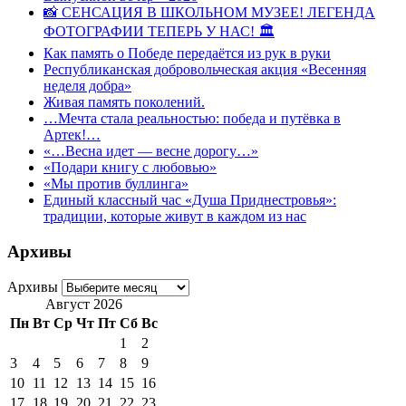
📸 СЕНСАЦИЯ В ШКОЛЬНОМ МУЗЕЕ! ЛЕГЕНДА
ФОТОГРАФИИ ТЕПЕРЬ У НАС! 🏛
Как память о Победе передаётся из рук в руки
Республиканская добровольческая акция «Весенняя
неделя добра»
Живая память поколений.
…Мечта стала реальностью: победа и путёвка в
Артек!…
«…Весна идет — весне дорогу…»
«Подари книгу с любовью»
«Мы против буллинга»
Единый классный час «Душа Приднестровья»:
традиции, которые живут в каждом из нас
Архивы
Архивы
Август 2026
Пн
Вт
Ср
Чт
Пт
Сб
Вс
1
2
3
4
5
6
7
8
9
10
11
12
13
14
15
16
17
18
19
20
21
22
23