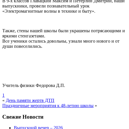
В 9-х классов Главацкий Максим и Петерлин Дмитрий, наши
выпускники, провели познавательный урок
«Электромагнитные волны в технике и быту».
Также, стены нашей школы были украшены потрясающими и
яркими стенгазетами.
Все ученики остались довольны, узнали много нового и от
души повеселились.
Учитель физики Федорова Д.П.
1
«
День памяти жертв ДТП
Праздничные мероприятия к 48-летию школы
»
Свежие Новости
Выпускной вечер – 2026