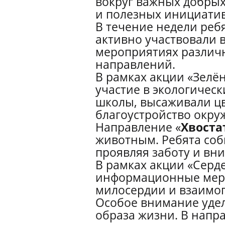
вокруг важных добрых
и полезных инициатив
В течение недели реб
активно участвовали 
мероприятиях различ
направлений.
В рамках акции «Зелё
участие в экологичес
школы, высаживали цв
благоустройство окр
Направление «
Хвоста
животным. Ребята соб
проявляя заботу и в
В рамках акции «Серд
информационные меро
милосердии и взаимо
Особое внимание уде
образа жизни. В напр