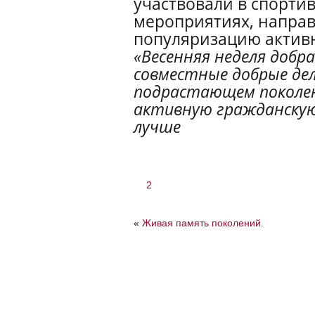
участвовали в спорти
мероприятиях, направ
популяризацию активн
«Весенняя неделя добр
совместные добрые де
подрастающем поколе
активную гражданскую
лучше
2
«
Живая память поколений.