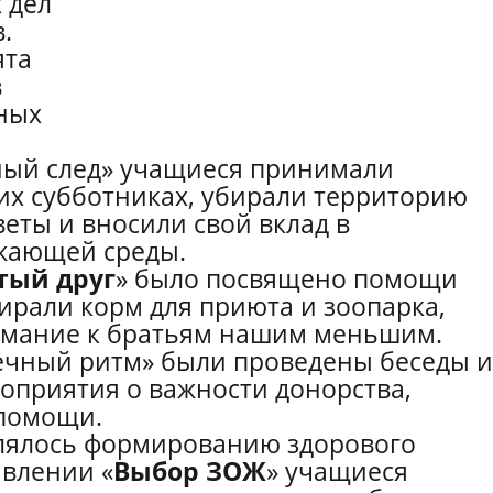
 дел
.
ята
в
ных
ный след» учащиеся принимали
ких субботниках, убирали территорию
еты и вносили свой вклад в
ужающей среды.
тый друг
» было посвящено помощи
ирали корм для приюта и зоопарка,
нимание к братьям нашим меньшим.
ечный ритм» были проведены беседы и
приятия о важности донорства,
помощи.
лялось формированию здорового
авлении «
Выбор ЗОЖ
» учащиеся