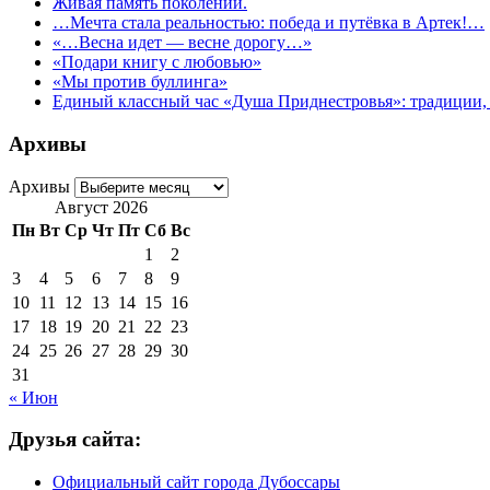
Живая память поколений.
…Мечта стала реальностью: победа и путёвка в Артек!…
«…Весна идет — весне дорогу…»
«Подари книгу с любовью»
«Мы против буллинга»
Единый классный час «Душа Приднестровья»: традиции, 
Архивы
Архивы
Август 2026
Пн
Вт
Ср
Чт
Пт
Сб
Вс
1
2
3
4
5
6
7
8
9
10
11
12
13
14
15
16
17
18
19
20
21
22
23
24
25
26
27
28
29
30
31
« Июн
Друзья сайта:
Официальный сайт города Дубоссары