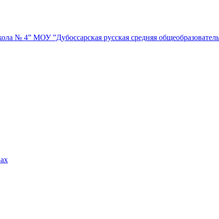
МОУ ”Дубоссарская русская средняя общеобразовател
вах