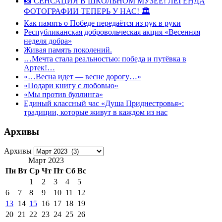
📸 СЕНСАЦИЯ В ШКОЛЬНОМ МУЗЕЕ! ЛЕГЕНДА
ФОТОГРАФИИ ТЕПЕРЬ У НАС! 🏛
Как память о Победе передаётся из рук в руки
Республиканская добровольческая акция «Весенняя
неделя добра»
Живая память поколений.
…Мечта стала реальностью: победа и путёвка в
Артек!…
«…Весна идет — весне дорогу…»
«Подари книгу с любовью»
«Мы против буллинга»
Единый классный час «Душа Приднестровья»:
традиции, которые живут в каждом из нас
Архивы
Архивы
Март 2023
Пн
Вт
Ср
Чт
Пт
Сб
Вс
1
2
3
4
5
6
7
8
9
10
11
12
13
14
15
16
17
18
19
20
21
22
23
24
25
26