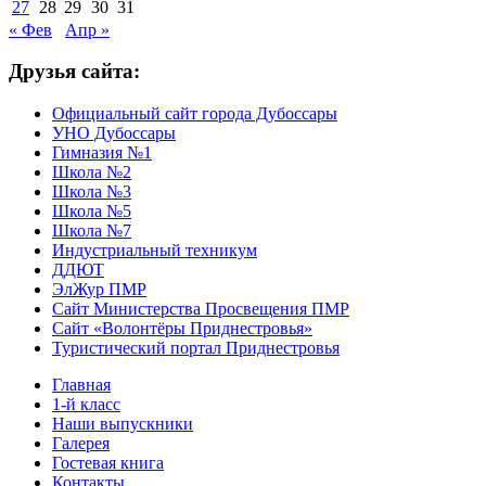
27
28
29
30
31
« Фев
Апр »
Друзья сайта:
Официальный сайт города Дубоссары
УНО Дубоссары
Гимназия №1
Школа №2
Школа №3
Школа №5
Школа №7
Индустриальный техникум
ДДЮТ
ЭлЖур ПМР
Сайт Министерства Просвещения ПМР
Сайт «Волонтёры Приднестровья»
Туристический портал Приднестровья
Главная
1-й класс
Наши выпускники
Галерея
Гостевая книга
Контакты