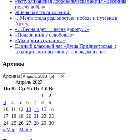
Республиканская добровольческая акция «Весенняя
неделя добра»
Живая память поколений.
…Мечта стала реальностью: победа и путёвка в
Артек!…
«…Весна идет — весне дорогу…»
«Подари книгу с любовью»
«Мы против буллинга»
Единый классный час «Душа Приднестровья»:
традиции, которые живут в каждом из нас
Архивы
Архивы
Апрель 2023
Пн
Вт
Ср
Чт
Пт
Сб
Вс
1
2
3
4
5
6
7
8
9
10
11
12
13
14
15
16
17
18
19
20
21
22
23
24
25
26
27
28
29
30
« Мар
Май »