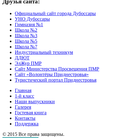
Друзья сайта:
Официальный сайт города Дубоссары
УНО Дубоссары
Гимназия №1
Школа №2
Школа №3
Школа №5
Школа №7
Индустриальный техникум
ДДЮТ
ЭлЖур ПМР
Сайт Министерства Просвещения ПМР
Сайт «Волонтёры Приднестровья»
Туристический портал Приднестровья
Главная
1-й класс
Наши выпускники
Галерея
Гостевая книга
Контакты
Поддержка
© 2015 Все права защищены.