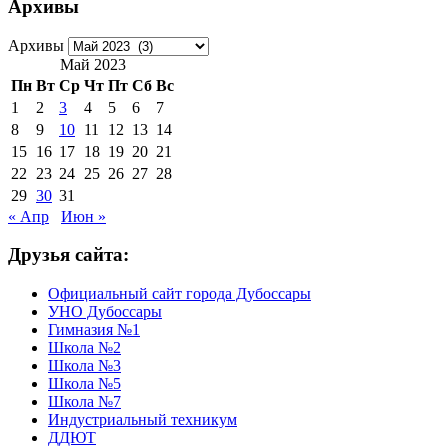
Архивы
Архивы
Май 2023
Пн
Вт
Ср
Чт
Пт
Сб
Вс
1
2
3
4
5
6
7
8
9
10
11
12
13
14
15
16
17
18
19
20
21
22
23
24
25
26
27
28
29
30
31
« Апр
Июн »
Друзья сайта:
Официальный сайт города Дубоссары
УНО Дубоссары
Гимназия №1
Школа №2
Школа №3
Школа №5
Школа №7
Индустриальный техникум
ДДЮТ