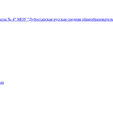
МОУ ”Дубоссарская русская средняя общеобразовател
вах