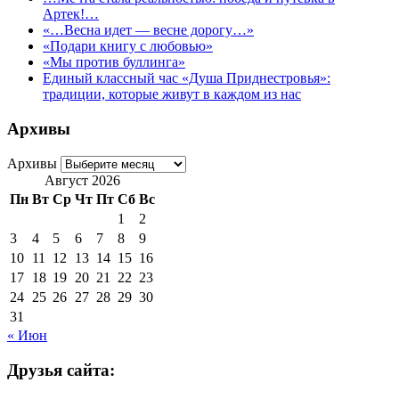
Артек!…
«…Весна идет — весне дорогу…»
«Подари книгу с любовью»
«Мы против буллинга»
Единый классный час «Душа Приднестровья»:
традиции, которые живут в каждом из нас
Архивы
Архивы
Август 2026
Пн
Вт
Ср
Чт
Пт
Сб
Вс
1
2
3
4
5
6
7
8
9
10
11
12
13
14
15
16
17
18
19
20
21
22
23
24
25
26
27
28
29
30
31
« Июн
Друзья сайта: